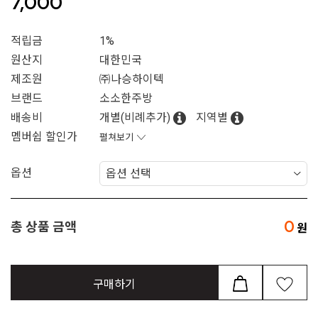
7,000
적립금
1%
원산지
대한민국
제조원
㈜나승하이텍
브랜드
소소한주방
배송비
개별(비례추가)
지역별
멤버쉽 할인가
펼쳐보기
옵션
0
총 상품 금액
구매하기