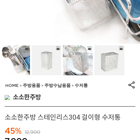
HOME
주방용품
주방수납용품
수저통
>
>
>
소소한주방
소소한주방 스테인리스304 걸이형 수저통
45%
12,900