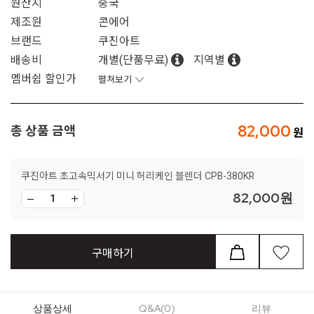
원산지
중국
제조원
콘에어
브랜드
쿠진아트
배송비
개별(단품무료)
지역별
멤버쉽 할인가
펼쳐보기
82,000
총 상품 금액
쿠진아트 초고속믹서기 미니 허리케인 블렌더 CPB-380KR
82,000
원
구매하기
상품상세
Q&A(0)
리뷰