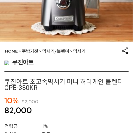
HOME
주방가전
믹서기/블렌더
믹서기
>
>
>
쿠진아트
쿠진아트 초고속믹서기 미니 허리케인 블렌더
CPB-380KR
10%
92,000
82,000
적립금
1%