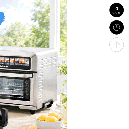
0
CART