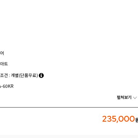
어
아트
조건 : 개별(단품무료)
A-60KR
펼쳐보기
235,000