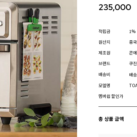
235,000
적립금
1%
원산지
중국
제조원
콘에
브랜드
쿠진
배송비
배송
모델명
TO
멤버쉽 할인가
총 상품 금액