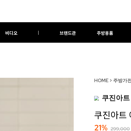
비디오
브랜드관
주방용품
|
HOME
>
주방가
쿠진아트
쿠진아트 
21%
299,000