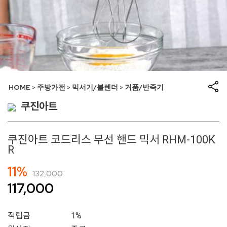
HOME
주방가전
믹서기/블렌더
거품/반죽기
>
>
>
쿠진아트
쿠진아트 코드리스 무선 핸드 믹서 RHM-100K
R
11%
132,000
117,000
적립금
1%