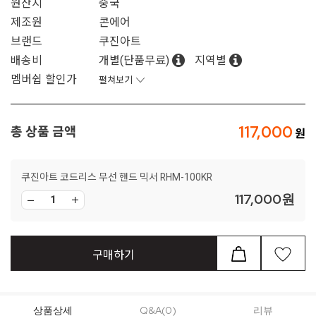
원산지
중국
제조원
콘에어
브랜드
쿠진아트
배송비
개별(단품무료)
지역별
멤버쉽 할인가
펼쳐보기
117,000
총 상품 금액
쿠진아트 코드리스 무선 핸드 믹서 RHM-100KR
117,000
원
구매하기
상품상세
Q&A(0)
리뷰