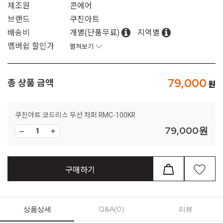
제조원
콘에어
브랜드
쿠진아트
배송비
개별(단품무료)
지역별
멤버쉽 할인가
펼쳐보기
79,000
총 상품 금액
쿠진아트 코드리스 무선 차퍼 RMC-100KR
79,000
원
구매하기
상품상세
Q&A(0)
리뷰