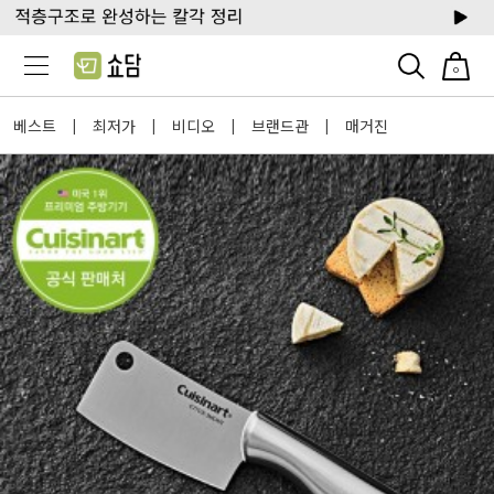
0
베스트
최저가
비디오
브랜드관
매거진
|
|
|
|