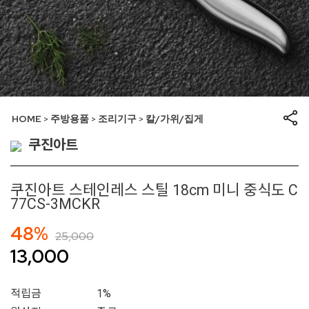
HOME
주방용품
조리기구
칼/가위/집게
>
>
>
쿠진아트
쿠진아트 스테인레스 스틸 18cm 미니 중식도 C
77CS-3MCKR
48%
25,000
13,000
적립금
1%