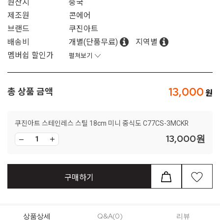
원산지
중국
제조원
콘에어
브랜드
쿠진아트
배송비
개별(단품무료)
지역별
멤버쉽 할인가
펼쳐보기
13,000
총 상품 금액
쿠진아트 스테인레스 스틸 18cm 미니 중식도 C77CS-3MCKR
13,000
원
구매하기
상품상세
Q&A(0)
리뷰