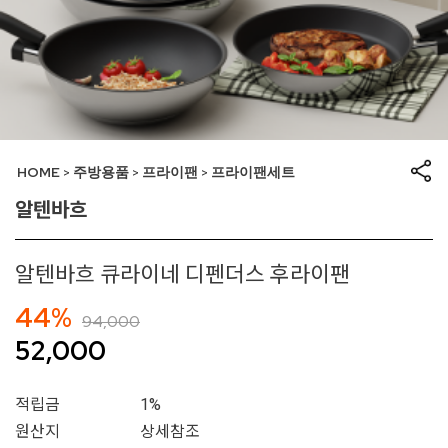
HOME
주방용품
프라이팬
프라이팬세트
>
>
>
알텐바흐
알텐바흐 큐라이네 디펜더스 후라이팬
44%
94,000
52,000
적립금
1%
원산지
상세참조