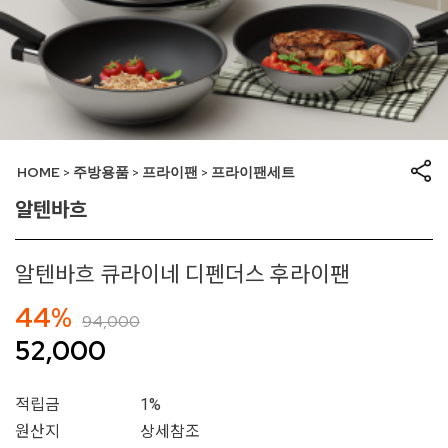
HOME
주방용품
프라이팬
프라이팬세트
>
>
>
알텐바흐
알텐바흐 큐라이네 디펜더스 후라이팬
44%
94,000
52,000
적립금
1%
원산지
상세참조