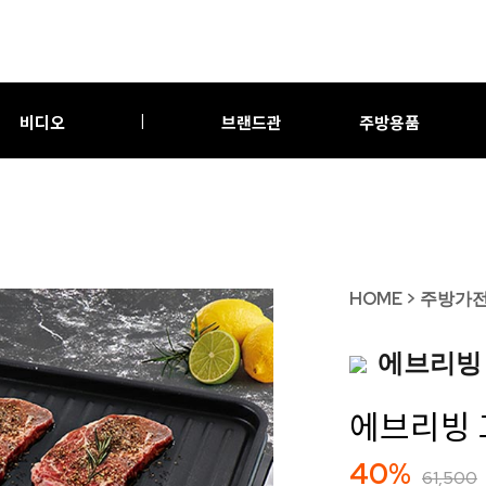
비디오
브랜드관
주방용품
|
HOME
>
주방가
에브리빙
에브리빙 꼬
40%
61,500