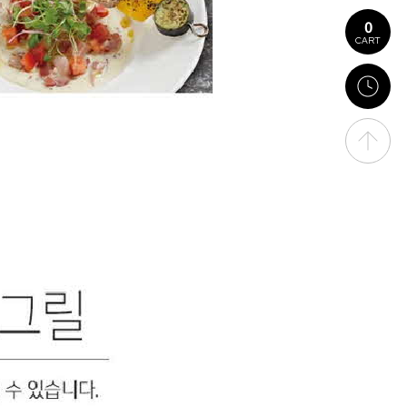
0
CART