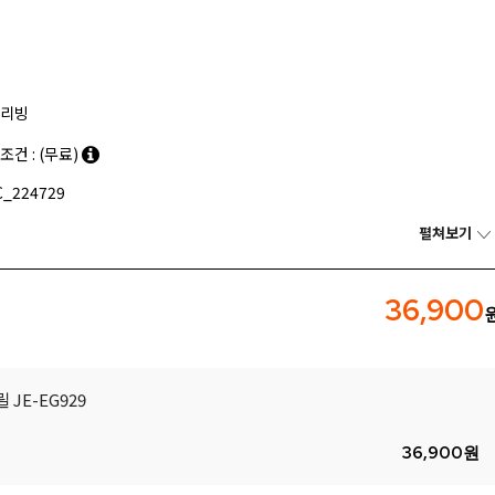
리빙
조건 : (무료)
_224729
펼쳐보기
36,900
JE-EG929
36,900
원