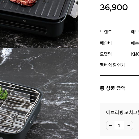
36,900
브랜드
에브
배송비
배송
모델명
KMC
멤버쉽 할인가
총 상품 금액
에브리빙 꼬치그릴 