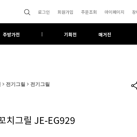
로그인
회원가입
주문조회
마이페이지
장
주방가전
기획전
매거진
|
전
>
전기그릴
>
전기그릴
치그릴 JE-EG929