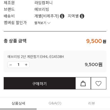
제조원
라임컴퍼니
브랜드
에브리빙
배송비
개별(비례추가)
지역별
멤버쉽 할인가
펼쳐보기
9,500
총 상품 금액
에브리빙 2단 계란찜기 EHHL-EG4538H
9,500
원
구매하기
상품상세
Q&A(0)
리뷰