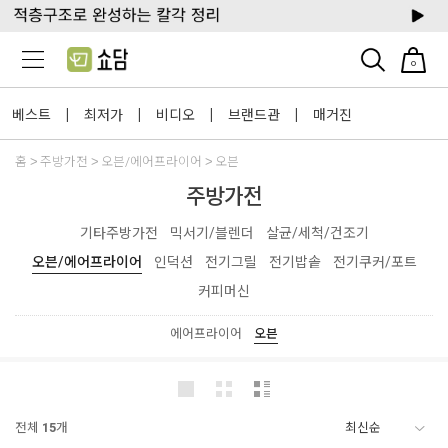
0
베스트
최저가
비디오
브랜드관
매거진
|
|
|
|
홈
주방가전
오븐/에어프라이어
오븐
주방가전
기타주방가전
믹서기/블렌더
살균/세척/건조기
오븐/에어프라이어
인덕션
전기그릴
전기밥솥
전기쿠커/포트
커피머신
에어프라이어
오븐
전체
15
개