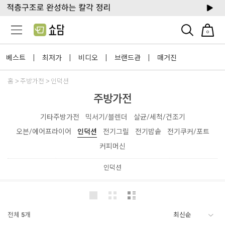
0
베스트
최저가
비디오
브랜드관
매거진
|
|
|
|
홈
주방가전
인덕션
주방가전
기타주방가전
믹서기/블렌더
살균/세척/건조기
오븐/에어프라이어
인덕션
전기그릴
전기밥솥
전기쿠커/포트
커피머신
인덕션
전체
5
개