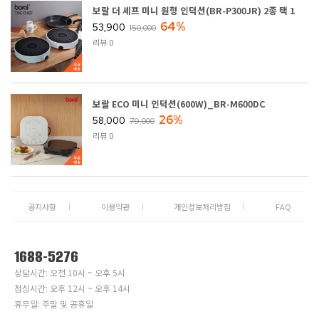
보랄 더 셰프 미니 원형 인덕션(BR-P300JR) 2종 택 1
64%
53,900
150,000
리뷰 0
보랄 ECO 미니 인덕션(600W)_BR-M600DC
26%
58,000
79,000
리뷰 0
공지사항
이용약관
개인정보처리방침
FAQ
1688-5276
상담시간: 오전 10시 ~ 오후 5시
점심시간: 오후 12시 ~ 오후 14시
휴무일: 주말 및 공휴일