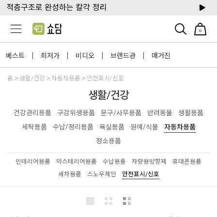
0
베스트
최저가
비디오
브랜드관
매거진
|
|
|
|
홈
생활/건강
자동차용품
안전표시/신호
생활/건강
건강관리용품
구강위생용품
문구/사무용품
반려동물
생활용품
세탁용품
수납/정리용품
욕실용품
원예/식물
자동차용품
청소용품
인테리어용품
익스테리어용품
수납용품
차량용방향제
휴대폰용품
세차용품
스노우체인
안전표시/신호