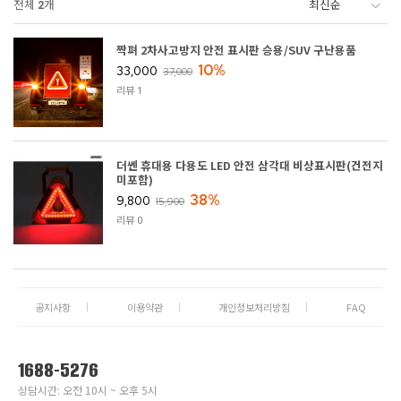
전체
2
개
짝펴 2차사고방지 안전 표시판 승용/SUV 구난용품
10%
33,000
37,000
리뷰 1
더쎈 휴대용 다용도 LED 안전 삼각대 비상표시판(건전지
미포함)
38%
9,800
15,900
리뷰 0
공지사항
이용약관
개인정보처리방침
FAQ
1688-5276
상담시간: 오전 10시 ~ 오후 5시