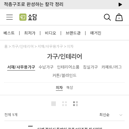
0
베스트
최저가
비디오
브랜드관
매거진
|
|
|
|
홈
가구/인테리어
서재/사무용가구
의자
가구/인테리어
서재/사무용가구
수납가구
인테리어소품
침실가구
카페트/러그
커튼/블라인드
의자
책상
전체
1
개