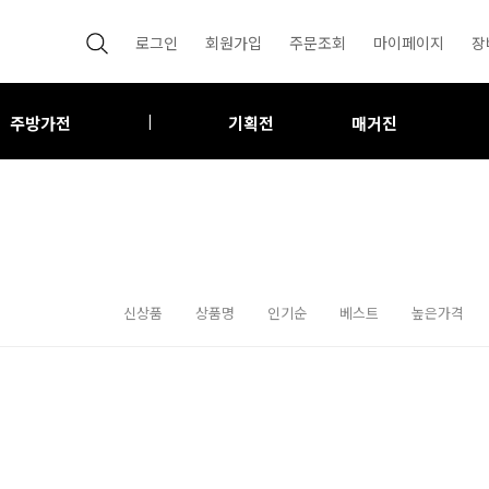
로그인
회원가입
주문조회
마이페이지
장
주방가전
기획전
매거진
|
신상품
상품명
인기순
베스트
높은가격