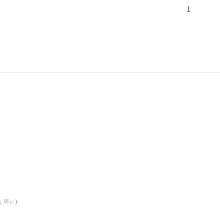
1
소 아님)