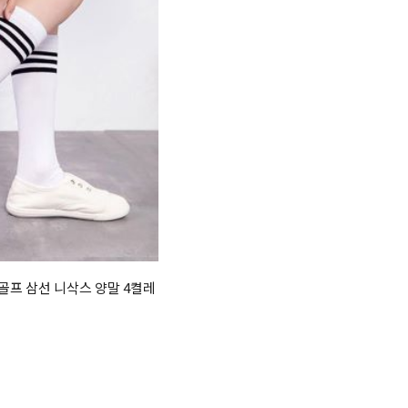
골프 삼선 니삭스 양말 4켤레