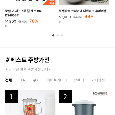
보랄 더 셰프 4종 칼 세트 BR-
알텐바흐 큐라이네 디펜더스 후라이팬
DS400ST
44%
52,000
94,000
78%
14,900
0
68,000
0
#
베스트 주방가전
지금 가장 핫한 주방가전 만나기
전체
그릴
쿠커
에어프라이어
블렌더
기타가전
1
2