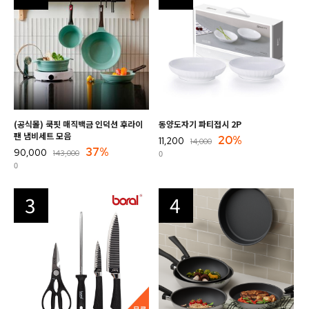
(공식몰) 쿡핏 매직백금 인덕션 후라이
동양도자기 파티접시 2P
팬 냄비세트 모음
20%
11,200
14,000
37%
90,000
0
143,000
0
3
4