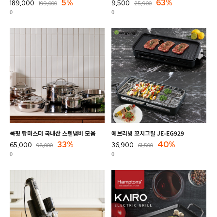
5%
63%
189,000
9,500
199,000
25,900
0
0
쿡핏 탑마스터 국내산 스텐냄비 모음
에브리빙 꼬치그릴 JE-EG929
33%
40%
65,000
36,900
98,000
61,500
0
0