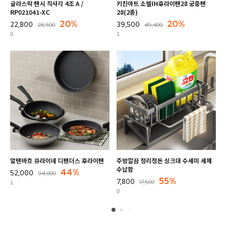
글라스락 팬시 직사각 4조 A /
키친아트 소렐IH후라이팬28 궁중팬
쿠진
RP021041-XC
28(2종)
60
20%
20%
22,800
39,500
26
28,500
49,400
0
1
0
알텐바흐 큐라이네 디펜더스 후라이팬
주방깔끔 정리정돈 싱크대 수세미 세제
발릴
수납함
44%
52,000
89
94,000
55%
7,800
1
0
17,500
0