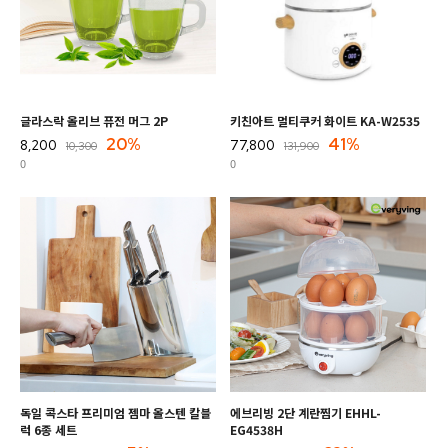
글라스락 올리브 퓨전 머그 2P
키친아트 멀티쿠커 화이트 KA-W2535
20%
41%
8,200
77,800
10,300
131,900
0
0
독일 콕스타 프리미엄 젬마 올스텐 칼블
에브리빙 2단 계란찜기 EHHL-
럭 6종 세트
EG4538H