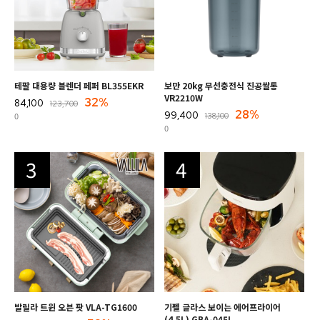
테팔 대용량 블렌더 페퍼 BL355EKR
보만 20kg 무선충전식 진공쌀통
VR2210W
32%
84,100
123,700
28%
99,400
0
138,100
0
3
4
발릴라 트윈 오븐 팟 VLA-TG1600
기펠 글라스 보이는 에어프라이어
(4.5L) GBA-045I