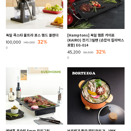
독일 콕스타 울트라 포스 핸드 블렌더
[Hamptons] 독일 햄튼 카이로
(KAIRO) 전기그릴팬 (손잡이 칼라박스
32%
100,000
149,000
포함) EG-014
0
32%
45,200
66,500
0
에버홈 초슬림 5mm 밀리그릴
보르테가 올라 멀티쿠커 2L_VMK-