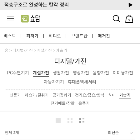
0
베스트
최저가
비디오
브랜드관
매거진
|
|
|
|
홈
디지털/가전
계절가전
가습기
디지털/가전
PC주변기기
계절가전
생활가전
영상가전
음향가전
이미용가전
자동차기기
휴대폰액세서리
선풍기
제습기/탈취기
공기정화기
전기요/담요/방석
히터
가습기
전기매트/장판
온풍기
전체
2
개