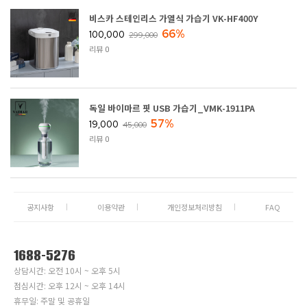
비스카 스테인리스 가열식 가습기 VK-HF400Y
66%
100,000
299,000
리뷰 0
독일 바이마르 핏 USB 가습기_VMK-1911PA
57%
19,000
45,000
리뷰 0
공지사항
이용약관
개인정보처리방침
FAQ
1688-5276
상담시간: 오전 10시 ~ 오후 5시
점심시간: 오후 12시 ~ 오후 14시
휴무일: 주말 및 공휴일