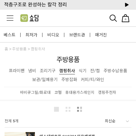
0
베스트
최저가
비디오
브랜드관
매거진
|
|
|
|
홈
주방용품
캠핑취사
주방용품
프라이팬
냄비
조리기구
캠핑취사
식기
잔/컵
주방수납용품
보관/밀폐용기
주방잡화
커피/티/와인
바비큐그릴/화로대
코펠
휴대용가스레인지
캠핑주전자
전체
5
개