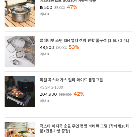
에스테반호프 SUS304 아웃백케틀
47%
18,500
35,000
리뷰 0
클레버팟 스텐 304 멀티 캠핑 반합 풀구성 (1.6L / 2.4L)
53%
49,800
106,000
리뷰 0
독일 콕스타 가스 멀티 와이드 캠핑그릴
KSGMG-1000
42%
204,900
359,000
리뷰 0
콕스타 이지쿡 숯불 무연 캠핑 바비큐 그릴 (착화제10회
분+전용가방 증정)