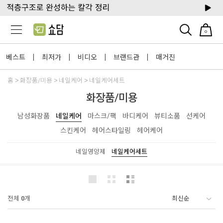
0
베스트
최저가
비디오
브랜드관
매거진
|
|
|
|
홈
화장품/미용
네일케어
네일케어세트
화장품/미용
남성화장품
네일케어
마스크/팩
바디케어
뷰티소품
선케어
스킨케어
헤어스타일링
헤어케어
네일영양제
네일케어세트
전체
0
개