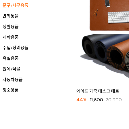
문구/사무용품
반려동물
생활용품
세탁용품
수납/정리용품
욕실용품
원예/식물
자동차용품
청소용품
와이드 가죽 데스크 매트
44%
11,600
20,900