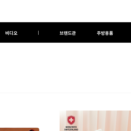
비디오
브랜드관
주방용품
|