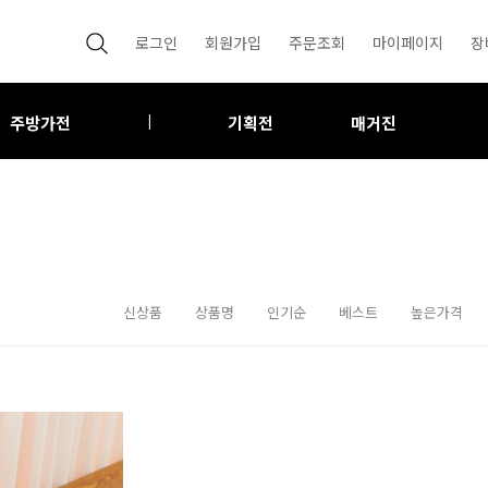
로그인
회원가입
주문조회
마이페이지
장
주방가전
기획전
매거진
|
신상품
상품명
인기순
베스트
높은가격