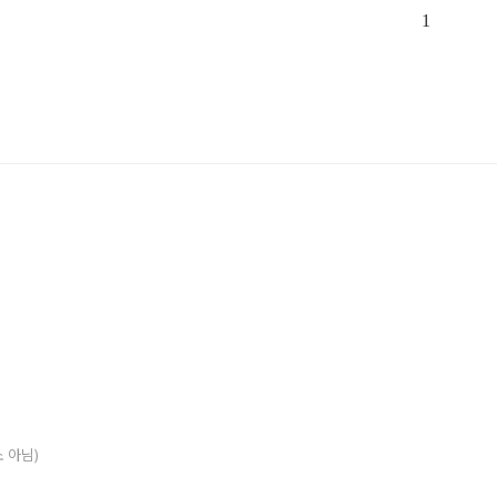
1
소 아님)