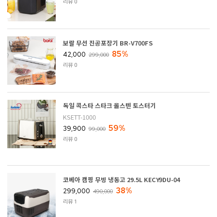
리뷰 0
보랄 무선 진공포장기 BR-V700FS
85%
42,000
299,000
리뷰 0
독일 콕스타 스타크 올스텐 토스터기
KSETT-1000
59%
39,900
99,000
리뷰 0
코베아 캠핑 무빙 냉동고 29.5L KECY9DU-04
38%
299,000
490,000
리뷰 1