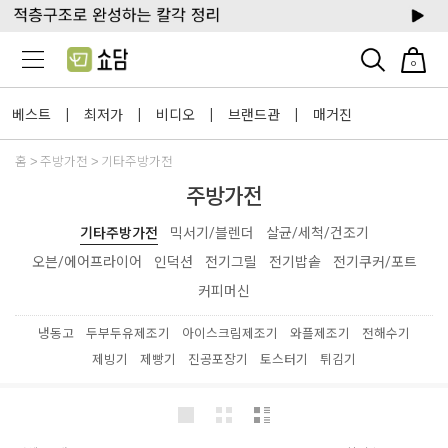
0
베스트
최저가
비디오
브랜드관
매거진
|
|
|
|
홈
주방가전
기타주방가전
주방가전
기타주방가전
믹서기/블렌더
살균/세척/건조기
오븐/에어프라이어
인덕션
전기그릴
전기밥솥
전기쿠커/포트
커피머신
냉동고
두부두유제조기
아이스크림제조기
와플제조기
전해수기
제빙기
제빵기
진공포장기
토스터기
튀김기