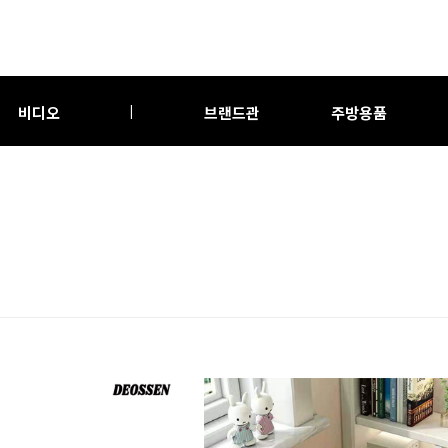
비디오
브랜드관
주방용품
|