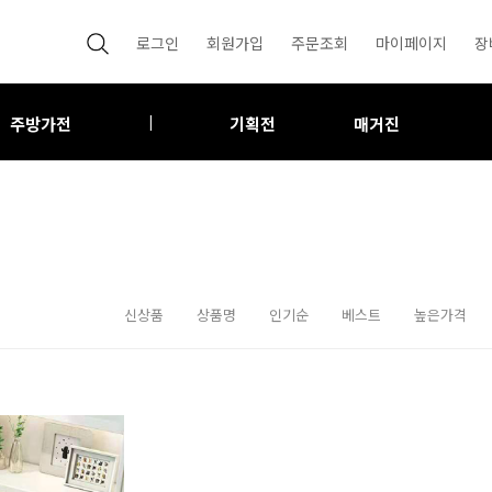
로그인
회원가입
주문조회
마이페이지
장
주방가전
기획전
매거진
|
신상품
상품명
인기순
베스트
높은가격