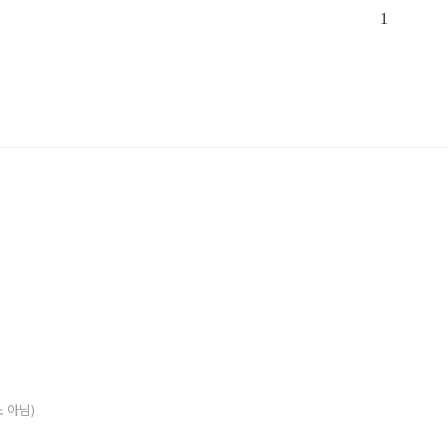
1
소 아님)