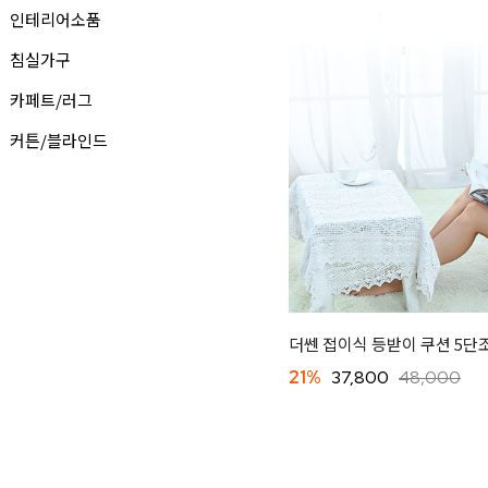
인테리어소품
침실가구
카페트/러그
커튼/블라인드
더쎈 접이식 등받이 쿠션 5단
21%
37,800
48,000