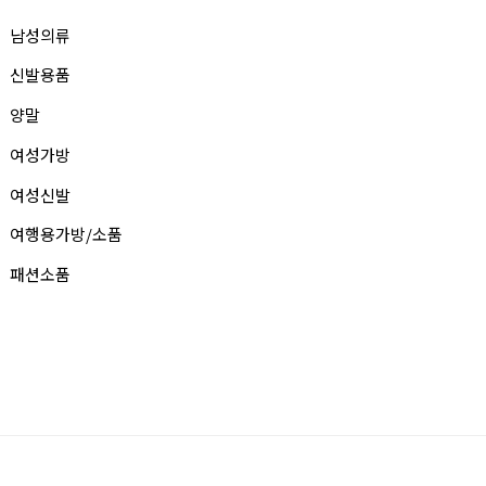
남성의류
신발용품
양말
여성가방
여성신발
여행용가방/소품
패션소품