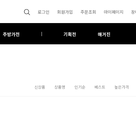
로그인
회원가입
주문조회
마이페이지
장
주방가전
기획전
매거진
|
신상품
상품명
인기순
베스트
높은가격