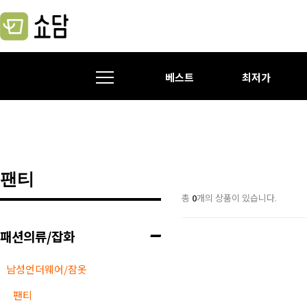
베스트
최저가
팬티
총
0
개의 상품이 있습니다.
패션의류/잡화
남성언더웨어/잠옷
팬티