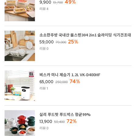
49%
9,900
19,700
리뷰 4
소소한주방 국내산 올스텐304 2in1 슬라이딩 식기건조대
25%
59,000
79,000
리뷰 0
비스카 미니 제습기 1.2L VK-D400HF
74%
65,000
250,000
리뷰 1
실리 푸드팟 푸드박스 항균99%
72%
13,900
50,400
리뷰 0