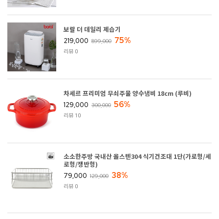
보랄 더 데일리 제습기
75%
219,000
899,000
리뷰 0
차세르 프리미엄 무쇠주물 양수냄비 18cm (루비)
56%
129,000
300,000
리뷰 10
소소한주방 국내산 올스텐304 식기건조대 1단(가로형/세
로형/쟁반형)
38%
79,000
129,000
리뷰 0