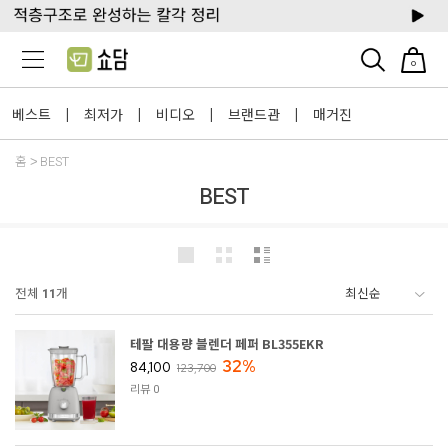
0
베스트
최저가
비디오
브랜드관
매거진
|
|
|
|
홈
BEST
BEST
전체
11
개
테팔 대용량 블렌더 페퍼 BL355EKR
32%
84,100
123,700
리뷰 0