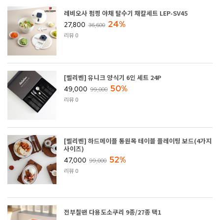
레비오사 펌핑 야채 탈수기 채칼세트 LEP-SV45
24%
27,800
36,600
리뷰 0
[벨리벤] 유니크 양식기 6인 세트 24P
50%
49,000
99,000
리뷰 0
[벨리벤] 하드메이플 통원목 테이블 플레이팅 보드(4가지
사이즈)
52%
47,000
99,000
리뷰 0
전부칠땐 다용도소쿠리 9종/27종 택1