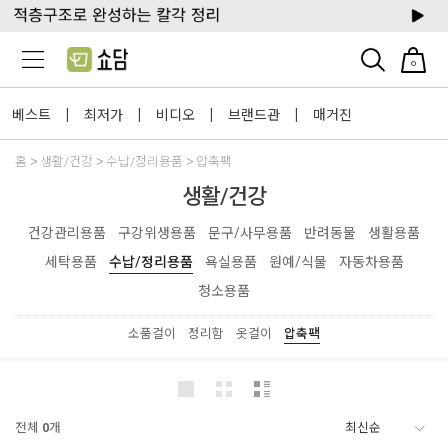
0
베스트
최저가
비디오
브랜드관
매거진
|
|
|
|
홈
생활/건강
수납/정리용품
압축팩
생활/건강
건강관리용품
구강위생용품
문구/사무용품
반려동물
생활용품
세탁용품
수납/정리용품
욕실용품
원예/식물
자동차용품
청소용품
소품걸이
정리함
옷걸이
압축팩
전체
0
개